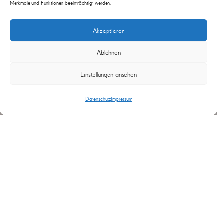
Merkmale und Funktionen beeinträchtigt werden.
Akzeptieren
Ablehnen
Einstellungen ansehen
Datenschutz
Impressum
Projekt R200
Das Projekt R200 umfasst die Entwicklung